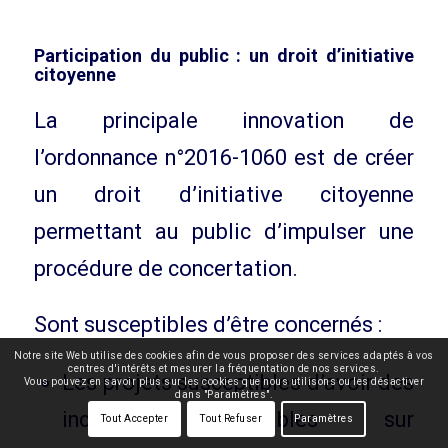
Participation du public : un droit d’initiative
citoyenne
La principale innovation de
l’ordonnance n°2016-1060 est de créer
un droit d’initiative citoyenne
permettant au public d’impulser une
procédure de concertation.
Sont susceptibles d’être concernés :
Notre site Web utilise des cookies afin de vous proposer des services adaptés à vos
centres d'intérêts et mesurer la fréquentation de nos services.
Les projets susceptibles d’avoir des
Vous pouvez en savoir plus sur les cookies que nous utilisons ou les désactiver
dans "Paramètres".
incidences notables sur
Tout Accepter
Tout Refuser
Paramètres