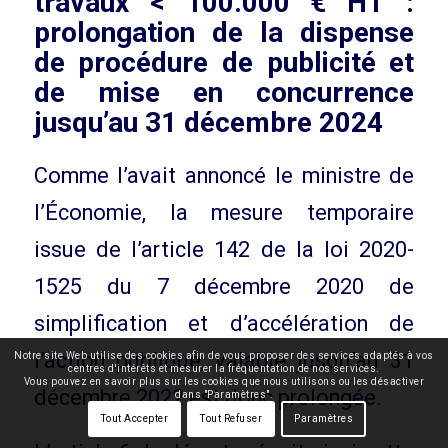
travaux < 100.000 € HT :
prolongation de la dispense
de procédure de publicité et
de mise en concurrence
jusqu’au 31 décembre 2024
Comme l’avait annoncé le ministre de
l’Économie, la mesure temporaire
issue de l’article 142 de la loi 2020-
1525 du 7 décembre 2020 de
simplification et d’accélération de
l’action publique, valable jusqu’au 31
Notre site Web utilise des cookies afin de vous proposer des services adaptés à vos
centres d'intérêts et mesurer la fréquentation de nos services.
Vous pouvez en savoir plus sur les cookies que nous utilisons ou les désactiver
décembre 2022 est donc prolongée.
dans "Paramètres".
Tout Accepter
Tout Refuser
Paramètres