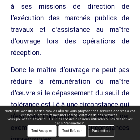
à ses missions de direction de
l’exécution des marchés publics de
travaux et d’assistance au maître
d’ouvrage lors des opérations de
réception.
Donc le maître d’ouvrage ne peut pas
réduire la rémunération du maître
d’œuvre si le dépassement du seuil de
tolérance est lié à une circonstance qui
Notre site Web utilise des cookies afin de vous proposer des services adaptés à vos
n’est pas imputable à ce dernier, par
centres d'intérêts et mesurer la fréquentation de nos services.
Vous pouvez en savoir plus sur les cookies que nous utilisons ou les désactiver
dans "Paramètres".
exemple, à des circonstances
Tout Accepter
Tout Refuser
Paramètres
imprévisibles.