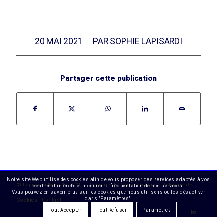
/
20 MAI 2021
PAR
SOPHIE LAPISARDI
Partager cette publication
Notre site Web utilise des cookies afin de vous proposer des services adaptés à vos
©
Lapisardi Avocats
-
CGU
-
Politique de Confidentialité
-
Politique de
centres d'intérêts et mesurer la fréquentation de nos services.
Vous pouvez en savoir plus sur les cookies que nous utilisons ou les désactiver
dans "Paramètres".
Cookies
-
Contact
Tout Accepter
Tout Refuser
Paramètres