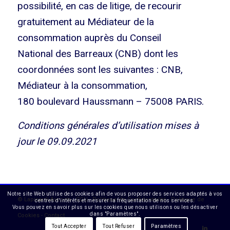
possibilité, en cas de litige, de recourir
gratuitement au Médiateur de la
consommation auprès du Conseil
National des Barreaux (CNB) dont les
coordonnées sont les suivantes : CNB,
Médiateur à la consommation,
180 boulevard Haussmann – 75008 PARIS.
Conditions générales d’utilisation mises à
jour le 09.09.2021
Notre site Web utilise des cookies afin de vous proposer des services adaptés à vos
©
Lapisardi Avocats
-
CGU
-
Politique de Confidentialité
-
Politique de
centres d'intérêts et mesurer la fréquentation de nos services.
Vous pouvez en savoir plus sur les cookies que nous utilisons ou les désactiver
dans "Paramètres".
Cookies
-
Contact
Tout Accepter
Tout Refuser
Paramètres