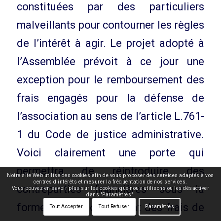
constituées par des particuliers
malveillants pour contourner les règles
de l’intérêt à agir. Le projet adopté à
l’Assemblée prévoit à ce jour une
exception pour le remboursement des
frais engagés pour la défense de
l’association au sens de l’article L.761-
1 du Code de justice administrative.
Voici clairement une porte qui
permettra de réintroduire des
Notre site Web utilise des cookies afin de vous proposer des services adaptés à vos
centres d'intérêts et mesurer la fréquentation de nos services.
contreparties financières sous la
Vous pouvez en savoir plus sur les cookies que nous utilisons ou les désactiver
dans "Paramètres".
forme de remboursement des frais de
Tout Accepter
Tout Refuser
Paramètres